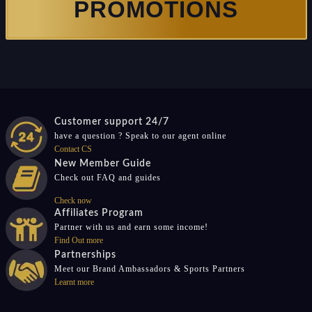
PROMOTIONS
Customer support 24/7
have a question ? Speak to our agent online
Contact CS
New Member Guide
Check out FAQ and guides
Check now
Affiliates Program
Partner with us and earn some income!
Find Out more
Partnerships
Meet our Brand Ambassadors & Sports Partners
Learnt more