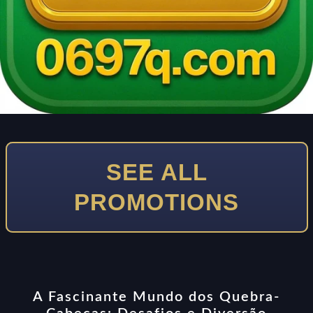
SEE ALL
PROMOTIONS
A Fascinante Mundo dos Quebra-