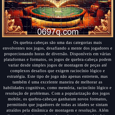
Os quebra-cabeças são uma das categorias mais
envolventes nos jogos, desafiando a mente dos jogadores e
proporcionando horas de diversão. Disponíveis em várias
plataformas e formatos, os jogos de quebra-cabeça podem
variar desde simples jogos de montagem de peças até
complexos desafios que exigem raciocínio lógico e
estratégia. Este tipo de jogo não apenas entretem, mas
também é uma excelente maneira de melhorar as
habilidades cognitivas, como memória, raciocínio lógico e
resolução de problemas. Com a popularização dos jogos
mobile, os quebra-cabeças ganharam novos formatos,
permitindo que jogadores de todas as idades se sintam
atraídos pela dinâmica de montagem e resolução. Além