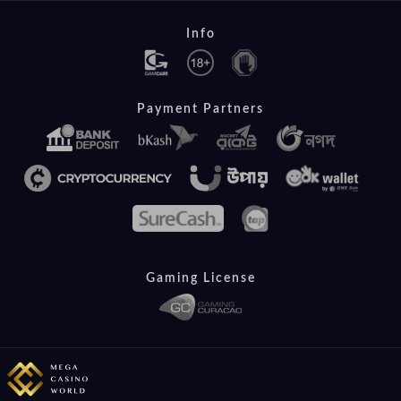
Info
Payment Partners
Gaming License